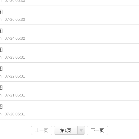
m
07-26 05:33
图
m
07-26 05:33
图
m
07-24 05:32
图
m
07-23 05:31
图
m
07-22 05:31
图
m
07-21 05:31
图
m
07-20 05:31
上一页
第1页
下一页