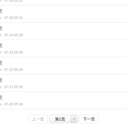
m
07-26 05:31
意
m
07-26 05:31
意
m
07-24 05:30
意
m
07-23 05:30
意
m
07-22 05:30
意
m
07-21 05:30
意
m
07-20 05:30
上一页
第1页
下一页