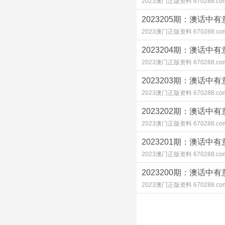
2023澳门正版资料 670288.co
2023205期：澳话中有
2023澳门正版资料 670288.co
2023204期：澳话中有
2023澳门正版资料 670288.co
2023203期：澳话中有
2023澳门正版资料 670288.co
2023202期：澳话中有
2023澳门正版资料 670288.co
2023201期：澳话中有
2023澳门正版资料 670288.co
2023200期：澳话中有
2023澳门正版资料 670288.co