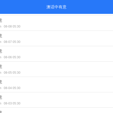
澳话中有意
意
m
08-08 05:30
意
m
08-07 05:30
意
m
08-06 05:30
意
m
08-05 05:30
意
m
08-04 05:30
意
m
08-03 05:30
意