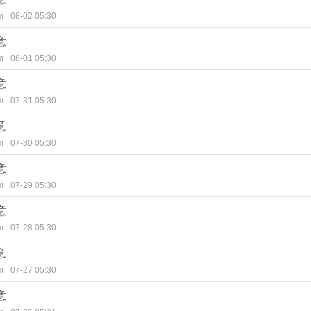
m
08-02 05:30
意
m
08-01 05:30
意
m
07-31 05:30
意
m
07-30 05:30
意
m
07-29 05:30
意
m
07-28 05:30
意
m
07-27 05:30
意