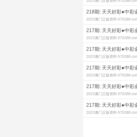
2023澳门正版资料 670288.co
218期: 天天好彩●中彩金
2023澳门正版资料 670288.co
217期: 天天好彩●中彩金
2023澳门正版资料 670288.co
217期: 天天好彩●中彩金
2023澳门正版资料 670288.co
217期: 天天好彩●中彩金
2023澳门正版资料 670288.co
217期: 天天好彩●中彩金
2023澳门正版资料 670288.co
217期: 天天好彩●中彩金
2023澳门正版资料 670288.co