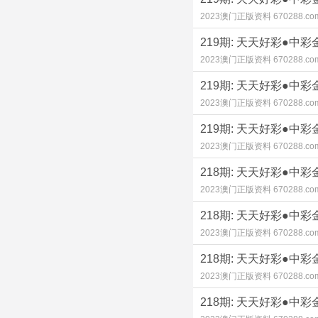
2023澳门正版资料 670288.co
219期: 天天好彩●中彩金
2023澳门正版资料 670288.co
219期: 天天好彩●中彩金
2023澳门正版资料 670288.co
219期: 天天好彩●中彩金
2023澳门正版资料 670288.co
218期: 天天好彩●中彩金
2023澳门正版资料 670288.co
218期: 天天好彩●中彩金
2023澳门正版资料 670288.co
218期: 天天好彩●中彩金
2023澳门正版资料 670288.co
218期: 天天好彩●中彩金