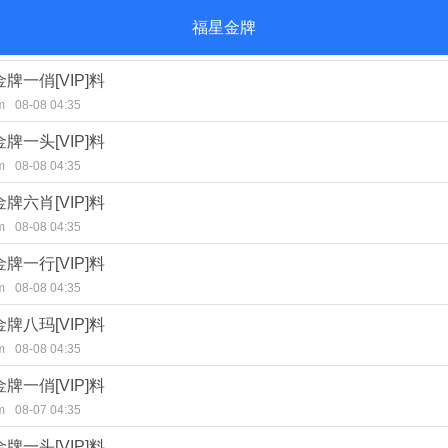
福星金牌
牌一俏[VIP]料
m
08-08 04:35
牌一头[VIP]料
m
08-08 04:35
牌六肖[VIP]料
m
08-08 04:35
牌一行[VIP]料
m
08-08 04:35
牌八玛[VIP]料
m
08-08 04:35
牌一俏[VIP]料
m
08-07 04:35
牌一头[VIP]料